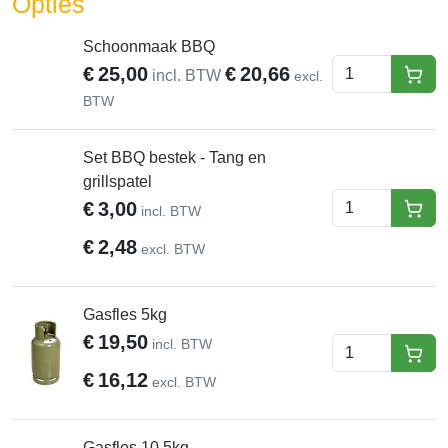
Opties
Schoonmaak BBQ
€
25,00
€
20,66
incl. BTW
excl.
In W
BTW
Set BBQ bestek - Tang en
grillspatel
€
3,00
incl. BTW
hure
€
2,48
excl. BTW
Gasfles 5kg
€
19,50
incl. BTW
hure
€
16,12
excl. BTW
Gasfles 10.5kg