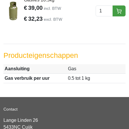
€
39,00
incl. BTW
hure
€
32,23
excl. BTW
Producteigenschappen
Aansluiting
Gas
Gas verbruik per uur
0.5 tot 1 kg
Contact
Lange Linden 26
5433NC
Cuijk