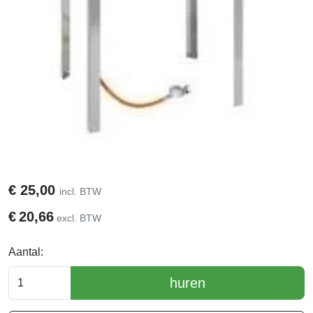
€
25,00
incl. BTW
€
20,66
excl. BTW
Aantal:
huren