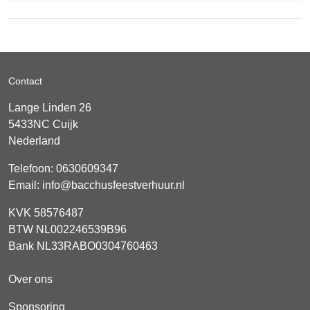
Contact
Lange Linden 26
5433NC
Cuijk
Nederland
Telefoon:
0630609347
Email:
info@bacchusfeestverhuur.nl
KVK 58576487
BTW NL002246539B96
Bank NL33RABO0304760463
Over ons
Sponsoring