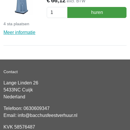
€
66,12
excl. BTW
huren
4 sta plaatsen
Meer informatie
Contact
Lange Linden 26
5433NC
Cuijk
Nederland
Telefoon:
0630609347
Email:
info@bacchusfeestverhuur.nl
KVK 58576487