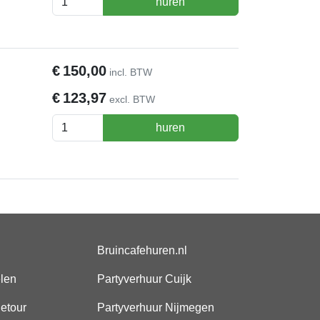
huren
€
150,00
incl. BTW
€
123,97
excl. BTW
huren
Bruincafehuren.nl
elen
Partyverhuur Cuijk
etour
Partyverhuur Nijmegen