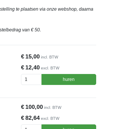
stelling te plaatsen via onze webshop, daarna
stelbedrag van € 50.
€
15,00
incl. BTW
€
12,40
excl. BTW
huren
€
100,00
incl. BTW
€
82,64
excl. BTW