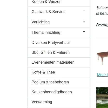
Koelen & Vriezen
Tot ee
Glaswerk & Servies
is het 
Verlichting
Bezorg
Thema Inrichting
Diversen Partyverhuur
Bbq, Grillen & Frituren
Evenementen materialen
Koffie & Thee
Meer i
Podium & toebehoren
Keukenbenodigdheden
Verwarming