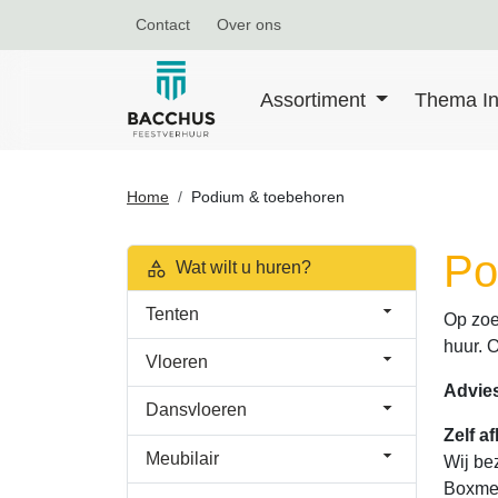
Contact
Over ons
Assortiment
Thema In
Home
Podium & toebehoren
Po
Wat wilt u huren?
Tenten
Op zoe
huur. 
Vloeren
Advie
Dansvloeren
Zelf a
Meubilair
Wij be
Boxmee