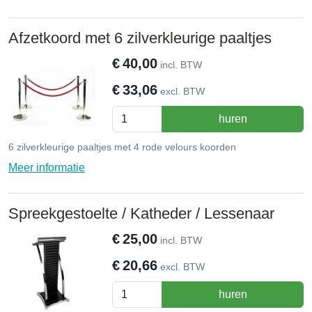
Afzetkoord met 6 zilverkleurige paaltjes
€
40,00
incl. BTW
€
33,06
excl. BTW
huren
6 zilverkleurige paaltjes met 4 rode velours koorden
Meer informatie
Spreekgestoelte / Katheder / Lessenaar
€
25,00
incl. BTW
€
20,66
excl. BTW
huren