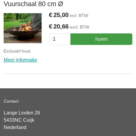
Vuurschaal 80 cm Ø
€
25,00
incl. BTW
€
20,66
excl. BTW
huren
Exclusief hout
Meer informatie
Contact
Lange Linden 26
5433NC
Cuijk
Nederland