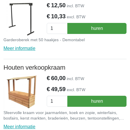
€
12,50
incl. BTW
€
10,33
excl. BTW
huren
Garderoberek met 50 haakjes - Demontabel
Meer informatie
Houten verkoopkraam
€
60,00
incl. BTW
€
49,59
excl. BTW
huren
Sfeervolle kraam voor jaarmarkten, koek en zopie, winterfairs,
bosfairs, kerst markten, braderieën, beurzen, tentoonstellingen,
rommelmarkten. uitgifte van drank of eten.
Meer informatie