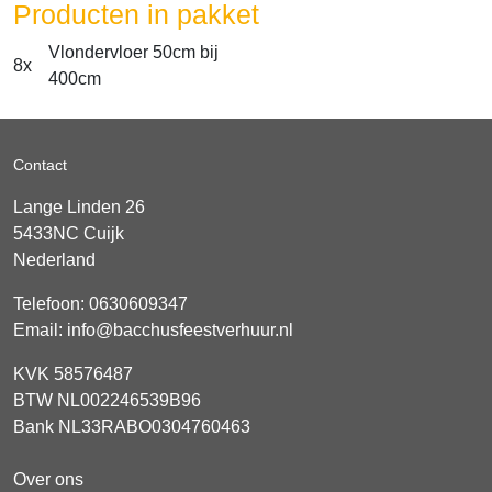
Producten in pakket
Vlondervloer 50cm bij
8x
400cm
Contact
Lange Linden 26
5433NC
Cuijk
Nederland
Telefoon:
0630609347
Email:
info@bacchusfeestverhuur.nl
KVK 58576487
BTW NL002246539B96
Bank NL33RABO0304760463
Over ons