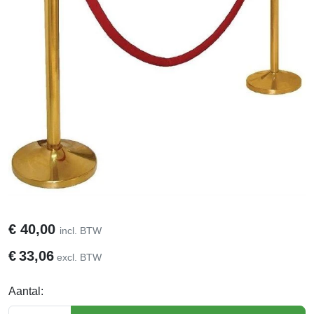
€
40,00
incl. BTW
€
33,06
excl. BTW
Aantal: