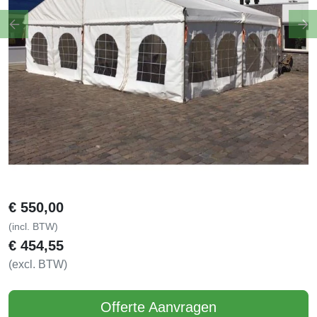
Previous
Ne
€
550,00
(incl. BTW)
€
454,55
(excl. BTW)
Offerte Aanvragen