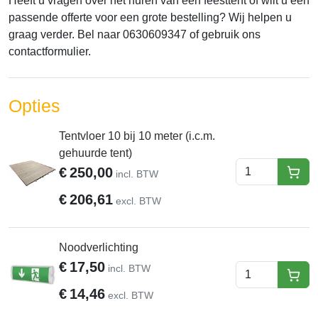
Heeft u vragen over het huren van een feesttent of wilt u een
passende offerte voor een grote bestelling? Wij helpen u
graag verder. Bel naar 0630609347 of gebruik ons
contactformulier.
Opties
Tentvloer 10 bij 10 meter (i.c.m.
gehuurde tent)
€
250,00
incl. BTW
hure
€
206,61
excl. BTW
Noodverlichting
€
17,50
incl. BTW
hure
€
14,46
excl. BTW