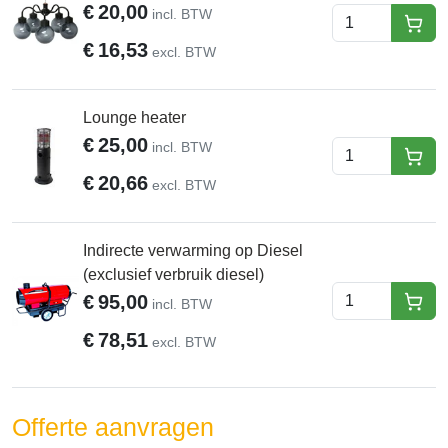
€
20,00
incl. BTW
hure
€
16,53
excl. BTW
Lounge heater
€
25,00
incl. BTW
hure
€
20,66
excl. BTW
Indirecte verwarming op Diesel
(exclusief verbruik diesel)
€
95,00
incl. BTW
hure
€
78,51
excl. BTW
Offerte aanvragen