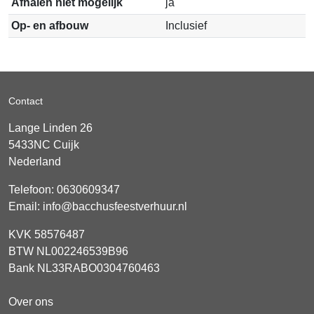
Afhalen niet mogelijk
ja
Op- en afbouw
Inclusief
Contact
Lange Linden 26
5433NC
Cuijk
Nederland
Telefoon:
0630609347
Email:
info@bacchusfeestverhuur.nl
KVK 58576487
BTW NL002246539B96
Bank NL33RABO0304760463
Over ons