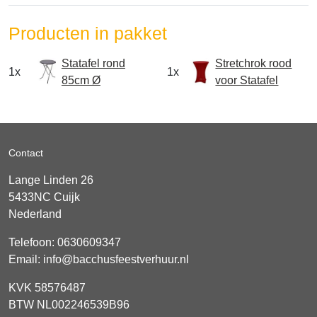
Producten in pakket
Statafel rond
Stretchrok rood
1x
1x
85cm Ø
voor Statafel
Contact
Lange Linden 26
5433NC
Cuijk
Nederland
Telefoon:
0630609347
Email:
info@bacchusfeestverhuur.nl
KVK 58576487
BTW NL002246539B96