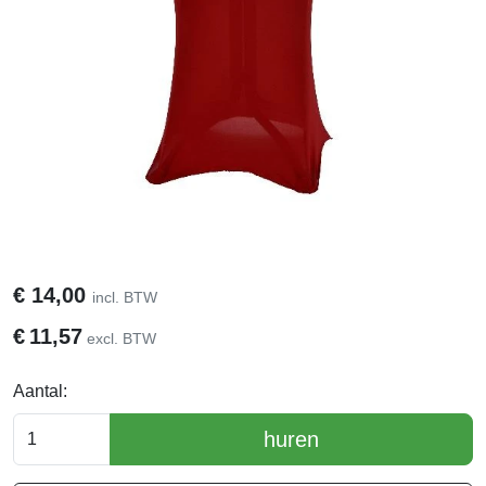
€
14,00
incl. BTW
€
11,57
excl. BTW
Aantal:
huren