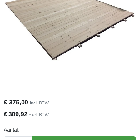
€
375,00
incl. BTW
€
309,92
excl. BTW
Aantal: