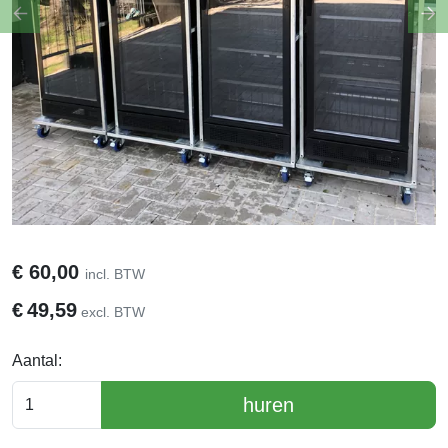
Previous
Ne
€
60,00
incl. BTW
€
49,59
excl. BTW
Aantal:
huren