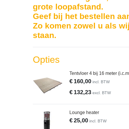
grote loopafstand.
Geef bij het bestellen aa
Zo komen zowel u als wij
staan.
Opties
Tentvloer 4 bij 16 meter (i.c.
€
160,00
incl. BTW
€
132,23
excl. BTW
Lounge heater
€
25,00
incl. BTW