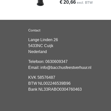
€
20,66
excl. BTW
Contact
Lange Linden 26
5433NC
Cuijk
Nederland
Telefoon:
0630609347
Email:
info@bacchusfeestverhuur.nl
KVK 58576487
BTW NL002246539B96
Bank NL33RABO0304760463