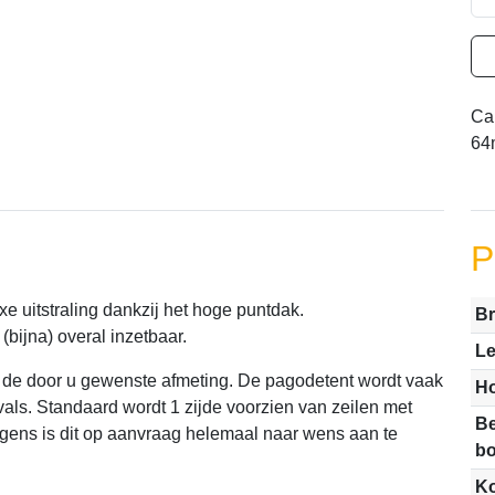
Cap
64m
P
xe uitstraling dankzij het hoge puntdak.
Br
ijna) overal inzetbaar.
Le
t de door u gewenste afmeting. De pagodetent wordt vaak
H
ivals. Standaard wordt 1 zijde voorzien van zeilen met
Be
rigens is dit op aanvraag helemaal naar wens aan te
b
Ko