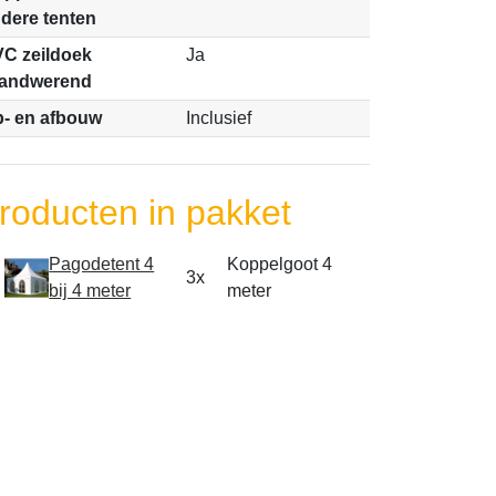
dere tenten
C zeildoek
Ja
randwerend
- en afbouw
Inclusief
roducten in pakket
Pagodetent 4
Koppelgoot 4
3x
bij 4 meter
meter