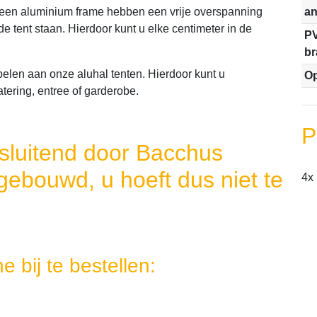
 een aluminium frame hebben een vrije overspanning
an
e tent staan. Hierdoor kunt u elke centimeter in de
PV
b
len aan onze aluhal tenten. Hierdoor kunt u
Op
tering, entree of garderobe.
P
sluitend door Bacchus
gebouwd, u hoeft dus niet te
4x
 bij te bestellen: