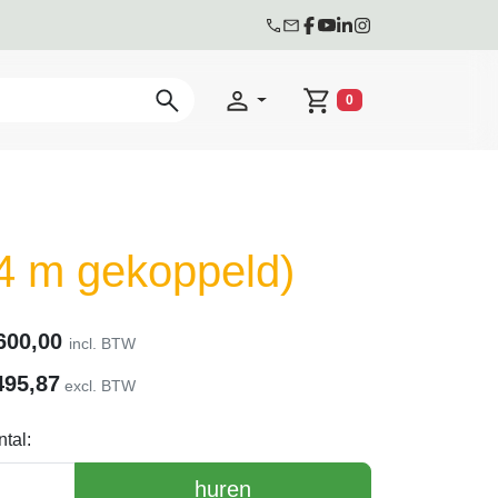
0
Winkelwagen
 4 m gekoppeld)
600,00
incl. BTW
495,87
excl. BTW
tal:
huren