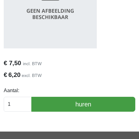
€
7,50
incl. BTW
€
6,20
excl. BTW
Aantal:
huren