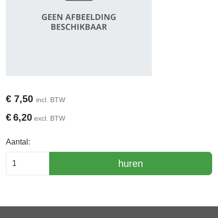
€
7,50
incl. BTW
€
6,20
excl. BTW
Aantal:
huren