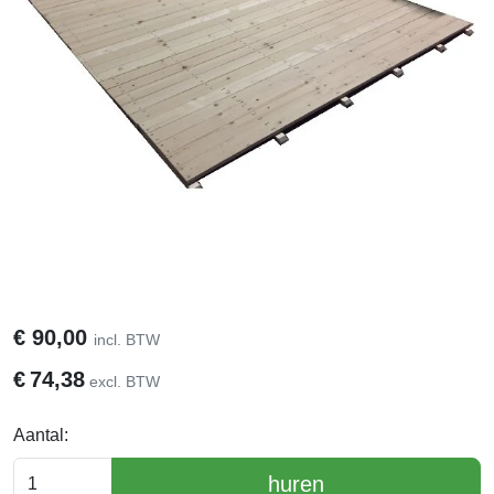
€
90,00
incl. BTW
€
74,38
excl. BTW
Aantal:
huren