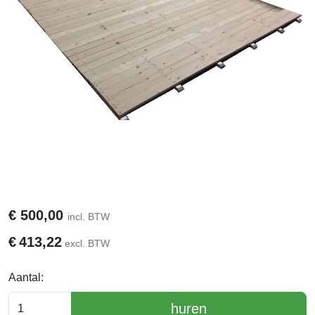
€
500,00
incl. BTW
€
413,22
excl. BTW
Aantal:
huren