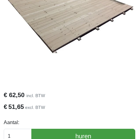
€
62,50
incl. BTW
€
51,65
excl. BTW
Aantal:
huren