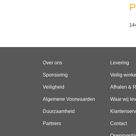
P
14
Over ons
Levering
Sponsoring
Veilig wink
Veiligheid
Afhalen & R
Algemene Voorwaarden
Waar wij le
Duurzaamheid
Klantenserv
Partners
Contact
Openingstij