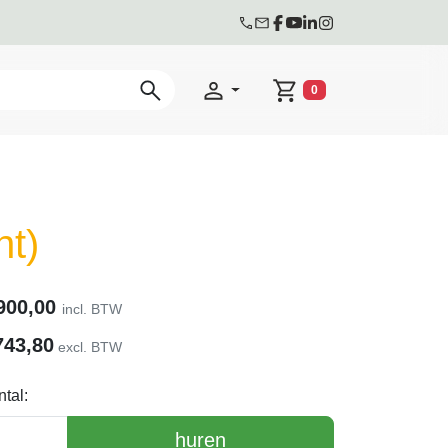
0
Winkelwagen
nt)
900,00
incl. BTW
743,80
excl. BTW
tal:
huren