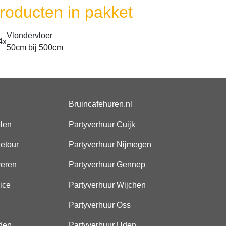
roducten in pakket
Vlondervloer
4x
50cm bij 500cm
Bruincafehuren.nl
elen
Partyverhuur Cuijk
etour
Partyverhuur Nijmegen
veren
Partyverhuur Gennep
ice
Partyverhuur Wijchen
Partyverhuur Oss
den
Partyverhuur Uden