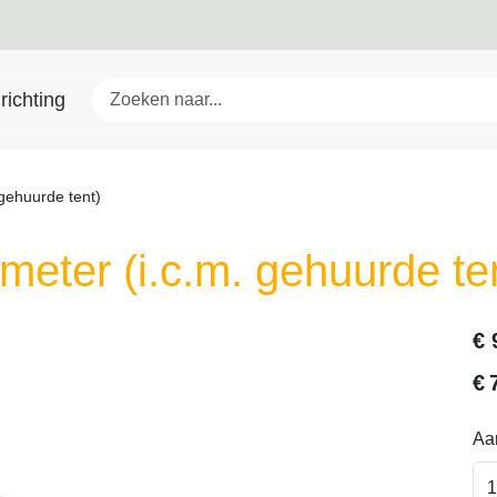
richting
 gehuurde tent)
 meter (i.c.m. gehuurde te
€
€
Aan