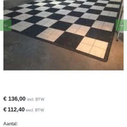
Previous
Ne
€
136,00
incl. BTW
€
112,40
excl. BTW
Aantal: