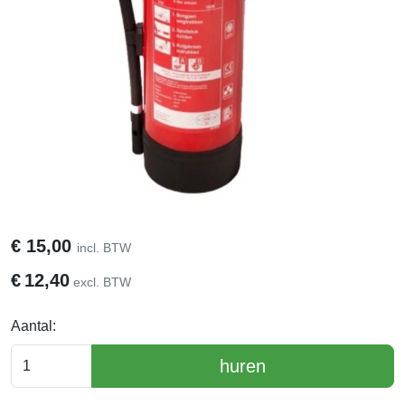
€
15,00
incl. BTW
€
12,40
excl. BTW
Aantal:
huren