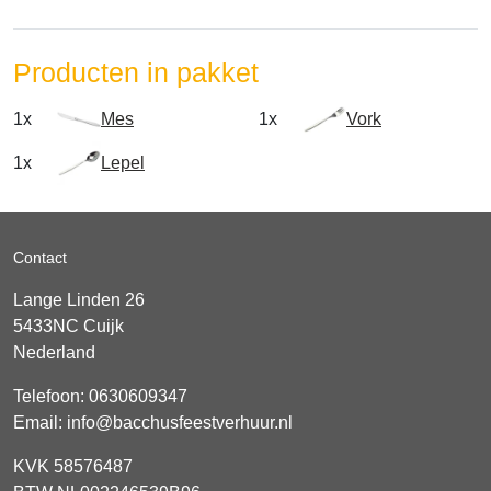
Producten in pakket
1x
Mes
1x
Vork
1x
Lepel
Contact
Lange Linden 26
5433NC
Cuijk
Nederland
Telefoon:
0630609347
Email:
info@bacchusfeestverhuur.nl
KVK 58576487