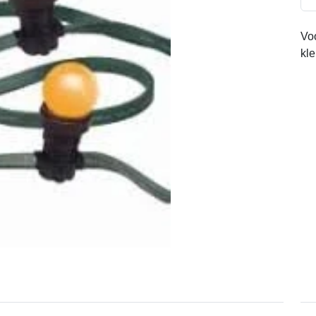
Voo
kl