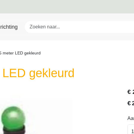
richting
25 meter LED gekleurd
r LED gekleurd
€
€
Aan