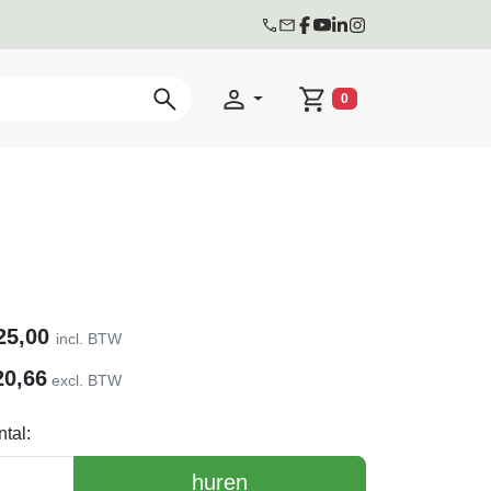
0
Winkelwagen
25,00
incl. BTW
20,66
excl. BTW
tal:
huren