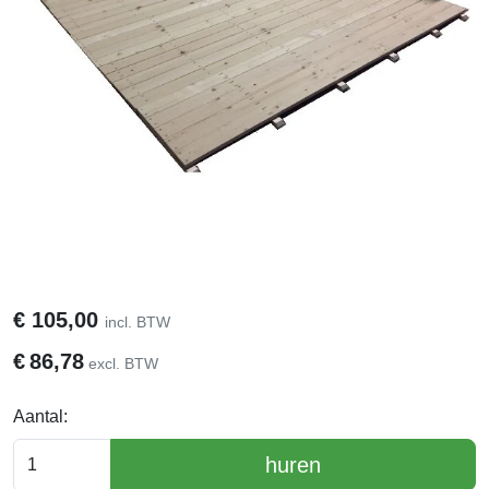
€
105,00
incl. BTW
€
86,78
excl. BTW
Aantal:
huren