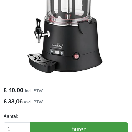
€
40,00
incl. BTW
€
33,06
excl. BTW
Aantal:
huren