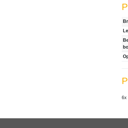
P
Br
Le
Be
b
Op
P
6x