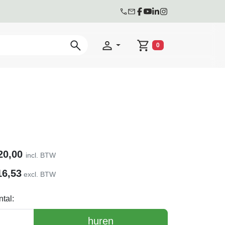
0
Winkelwagen
20,00
incl. BTW
16,53
excl. BTW
tal:
huren