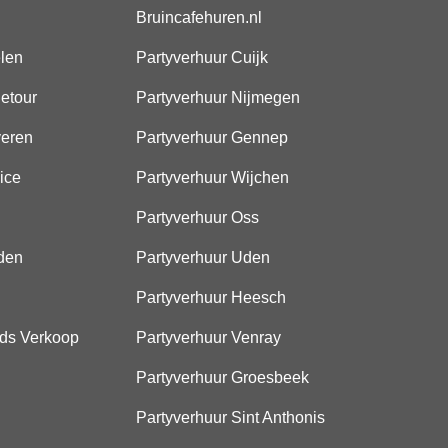
Bruincafehuren.nl
elen
Partyverhuur Cuijk
etour
Partyverhuur Nijmegen
veren
Partyverhuur Gennep
ice
Partyverhuur Wijchen
Partyverhuur Oss
den
Partyverhuur Uden
Partyverhuur Heesch
ds Verkoop
Partyverhuur Venray
Partyverhuur Groesbeek
Partyverhuur Sint Anthonis