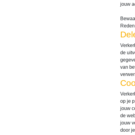
jouw a
Bewaar
Reden: 
Del
Verker
de uit
gegeve
van be
verwer
Coo
Verker
op je 
jouw c
de web
jouw v
door je