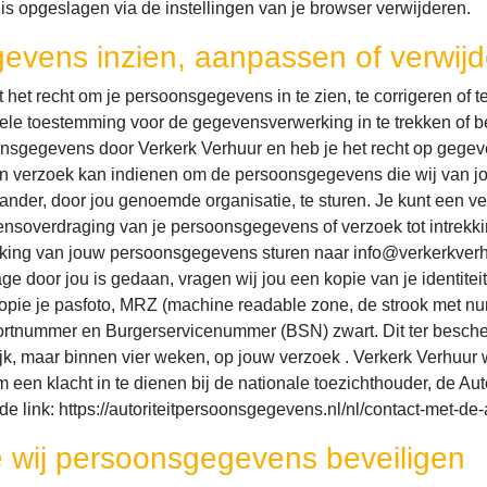
 is opgeslagen via de instellingen van je browser verwijderen.
evens inzien, aanpassen of verwij
 het recht om je persoonsgegevens in te zien, te corrigeren of t
ele toestemming voor de gegevensverwerking in te trekken of 
nsgegevens door Verkerk Verhuur en heb je het recht op gegeve
n verzoek kan indienen om de persoonsgegevens die wij van j
ander, door jou genoemde organisatie, te sturen. Je kunt een ver
nsoverdraging van je persoonsgegevens of verzoek tot intrekk
king van jouw persoonsgegevens sturen naar info@verkerkverhuu
age door jou is gedaan, vragen wij jou een kopie van je identite
opie je pasfoto, MRZ (machine readable zone, de strook met n
rtnummer en Burgerservicenummer (BSN) zwart. Dit ter bescher
jk, maar binnen vier weken, op jouw verzoek . Verkerk Verhuur wi
m een klacht in te dienen bij de nationale toezichthouder, de Au
de link: https://autoriteitpersoonsgegevens.nl/nl/contact-met-de
 wij persoonsgegevens beveiligen