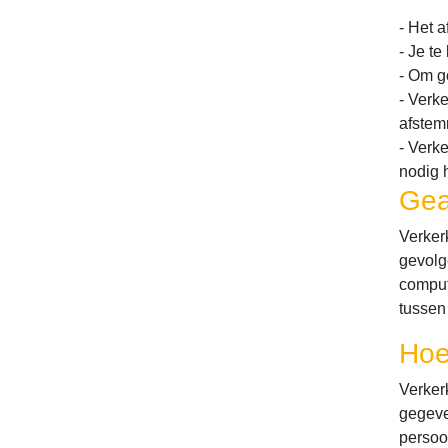
- Het 
- Je te
- Om go
- Verk
afstem
- Verke
nodig 
Gea
Verker
gevolg
comput
tussen 
Hoe
Verker
gegeve
persoo