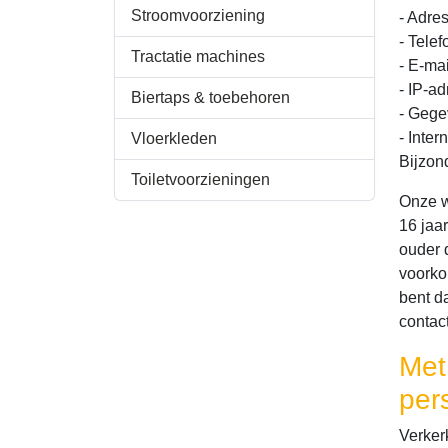
Stroomvoorziening
- Adre
- Tele
Tractatie machines
- E-ma
- IP-ad
Biertaps & toebehoren
- Gege
- Inte
Vloerkleden
Bijzon
Toiletvoorzieningen
Onze w
16 jaa
ouder d
voorko
bent d
contac
Met
per
Verker