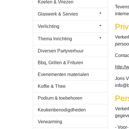
Koelen & Vriezen
Tevens
intern
Glaswerk & Servies
Pri
Verlichting
Verker
Thema Inrichting
persoo
Diversen Partyverhuur
Contac
Bbq, Grillen & Frituren
http:/
Evenementen materialen
Joris 
info@b
Koffie & Thee
Per
Podium & toebehoren
Verker
Keukenbenodigdheden
gegeve
Verwarming
- Voor