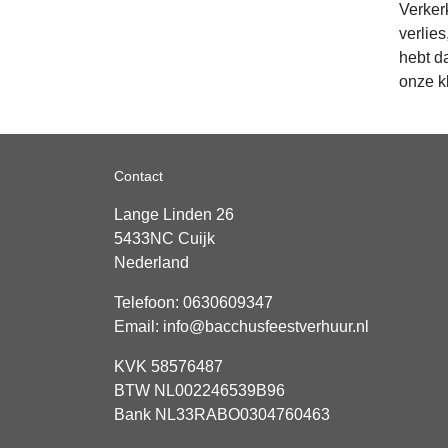
Verker
verlie
hebt d
onze k
Contact
Lange Linden 26
5433NC
Cuijk
Nederland
Telefoon:
0630609347
Email:
info@bacchusfeestverhuur.nl
KVK 58576487
BTW NL002246539B96
Bank NL33RABO0304760463