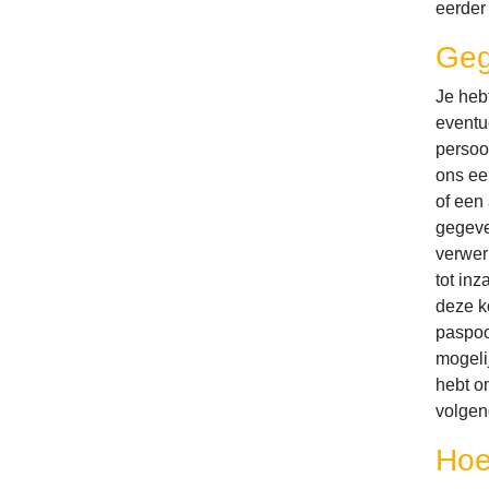
eerder
Geg
Je hebt
eventu
persoo
ons ee
of een 
gegeve
verwer
tot inz
deze k
paspoo
mogeli
hebt o
volgen
Hoe