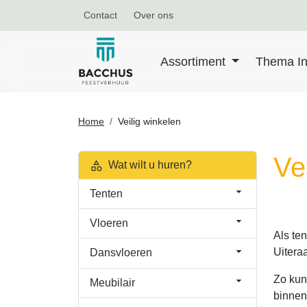
Contact
Over ons
Assortiment
Thema In
Home
Veilig winkelen
Ve
Wat wilt u huren?
Tenten
Vloeren
Als ten
Uitera
Dansvloeren
Zo kun
Meubilair
binnen