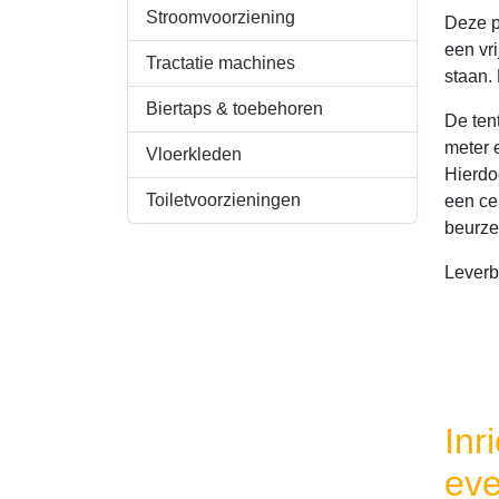
Stroomvoorziening
Deze p
een vr
Tractatie machines
staan.
Biertaps & toebehoren
De tent
meter 
Vloerkleden
Hierdo
Toiletvoorzieningen
een ce
beurze
Leverb
Inr
ev