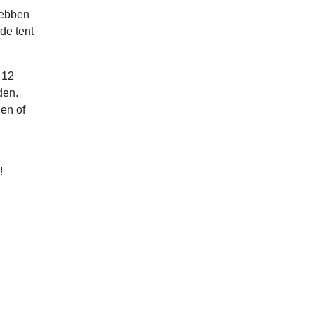
hebben
de tent
 12
den.
en of
!