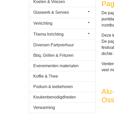
Koelen & Vriezen
Pag
Glaswerk & Servies
De pago
puntda
Verlichting
inzetba
Thema Inrichting
Deze t
De pag
Diversen Partyverhuur
festiv
dichte
Bbq, Grillen & Frituren
Verdere
Evenementen materialen
veel m
Koffie & Thee
Podium & toebehoren
Alu
Keukenbenodigdheden
Os
Verwarming