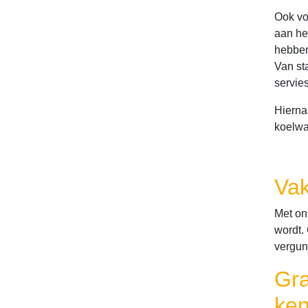
Ook vo
aan het
hebben 
Van sta
servie
Hierna
koelwa
Vak
Met ons
wordt.
vergunn
Gra
ken