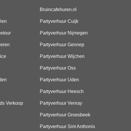
Bruincafehuren.nl
elen
Partyverhuur Cuijk
etour
Partyverhuur Nijmegen
veren
Partyverhuur Gennep
ice
Partyverhuur Wijchen
Partyverhuur Oss
den
Partyverhuur Uden
Partyverhuur Heesch
ds Verkoop
Partyverhuur Venray
Partyverhuur Groesbeek
Partyverhuur Sint Anthonis