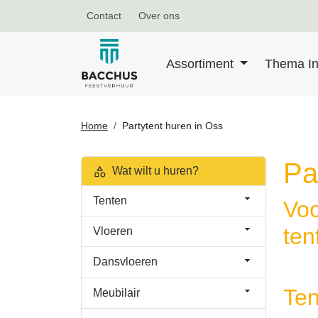
Contact
Over ons
Assortiment
Thema In
Home
Partytent huren in Oss
Pa
Wat wilt u huren?
Tenten
Voo
ten
Vloeren
Dansvloeren
Ten
Meubilair