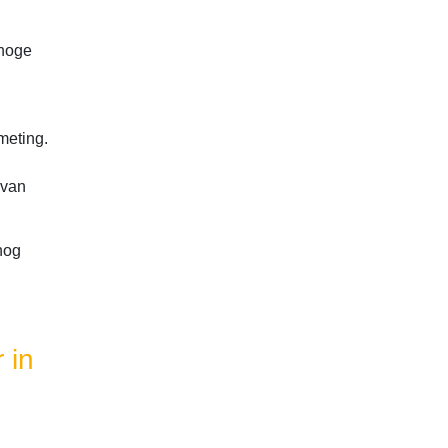
 hoge
meting.
 van
 nog
 in