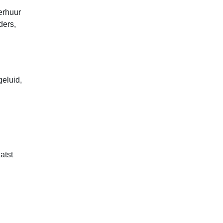
erhuur
ders,
geluid,
atst