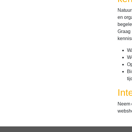
Natuur
en org
begele
Graag 
kennis
Wa
We
Op
Bi
ti
Int
Neem d
websh