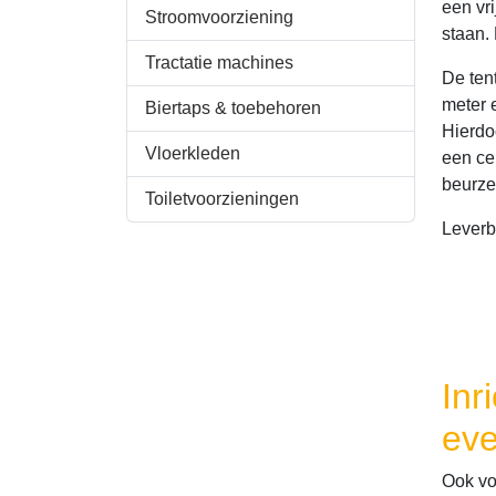
een vr
Stroomvoorziening
staan.
Tractatie machines
De tent
meter 
Biertaps & toebehoren
Hierdo
Vloerkleden
een ce
beurze
Toiletvoorzieningen
Leverb
Inr
ev
Ook vo