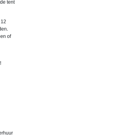
de tent
 12
den.
en of
!
erhuur