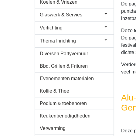
Koelen & Vriezen
De pago
puntda
Glaswerk & Servies
inzetba
Verlichting
Deze t
De pag
Thema Inrichting
festiv
dichte
Diversen Partyverhuur
Verdere
Bbq, Grillen & Frituren
veel m
Evenementen materialen
Koffie & Thee
Alu
Podium & toebehoren
Ge
Keukenbenodigdheden
Verwarming
Deze p