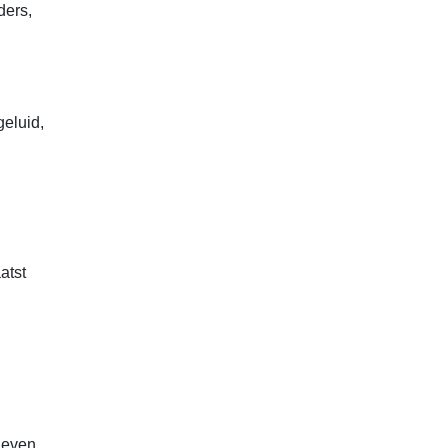
ders,
geluid,
atst
 geven