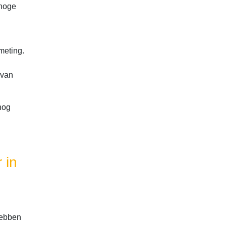
 hoge
meting.
 van
 nog
 in
hebben