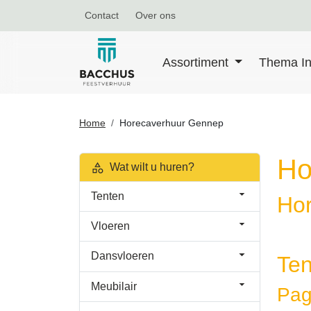
Contact
Over ons
Assortiment
Thema In
Home
Horecaverhuur Gennep
Ho
Wat wilt u huren?
Tenten
Ho
Vloeren
Dansvloeren
Ten
Meubilair
Pag