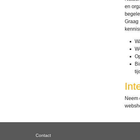
en org
begele
Graag 
kennis
Wa
We
Op
Bi
ti
Int
Neem d
websh
Contact