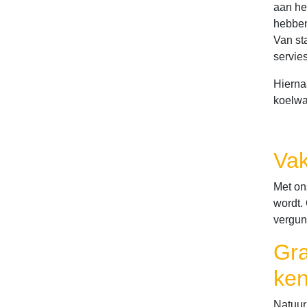
aan het
hebben 
Van sta
servie
Hierna
koelwa
Vak
Met ons
wordt.
vergunn
Gra
ken
Natuur