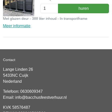
huren
Met glazen deur - 388 liter inhoud - In transportframe
Meer informatie
Contact
Lange Linden 26
5433NC
Cuijk
Nederland
Telefoon:
0630609347
Email:
info@bacchusfeestverhuur.nl
KVK 58576487