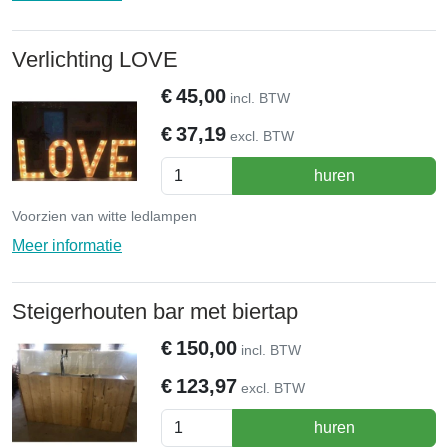
Verlichting LOVE
€
45,00
incl. BTW
€
37,19
excl. BTW
huren
Voorzien van witte ledlampen
Meer informatie
Steigerhouten bar met biertap
€
150,00
incl. BTW
€
123,97
excl. BTW
huren